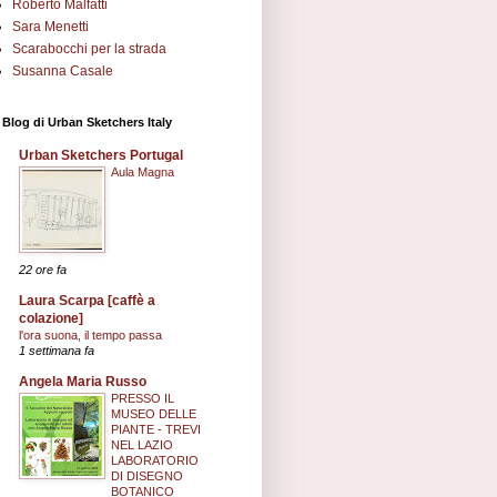
Roberto Malfatti
Sara Menetti
Scarabocchi per la strada
Susanna Casale
I Blog di Urban Sketchers Italy
Urban Sketchers Portugal
Aula Magna
22 ore fa
Laura Scarpa [caffè a
colazione]
l'ora suona, il tempo passa
1 settimana fa
Angela Maria Russo
PRESSO IL
MUSEO DELLE
PIANTE - TREVI
NEL LAZIO
LABORATORIO
DI DISEGNO
BOTANICO