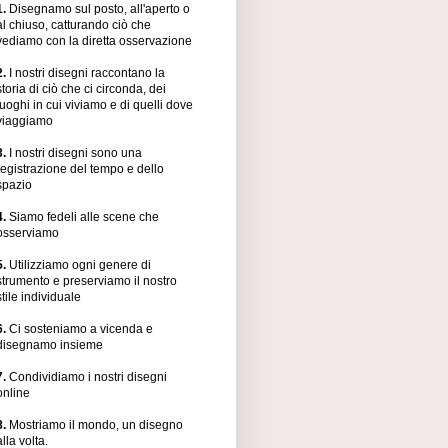
1.
Disegnamo sul posto, all'aperto o
al chiuso, catturando ciò che
vediamo con la diretta osservazione
2.
I nostri disegni raccontano la
storia di ciò che ci circonda, dei
luoghi in cui viviamo e di quelli dove
viaggiamo
3.
I nostri disegni sono una
registrazione del tempo e dello
spazio
4.
Siamo fedeli alle scene che
osserviamo
5.
Utilizziamo ogni genere di
strumento e preserviamo il nostro
stile individuale
6.
Ci sosteniamo a vicenda e
disegnamo insieme
7.
Condividiamo i nostri disegni
online
8.
Mostriamo il mondo, un disegno
alla volta.