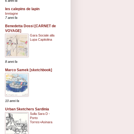
6 anni fa
les calepins de lapin
bretagne
7 anni fa
Benedetta Dossi [CARNET de
VOYAGE]
Gara Sociale alla
Lupa Capitolina
8 anni fa
Marco Samek [sketchbook]
10 anni fa
Urban Sketchers Sardinia
Sulla Sara D -
Porto
Torres>Asinara