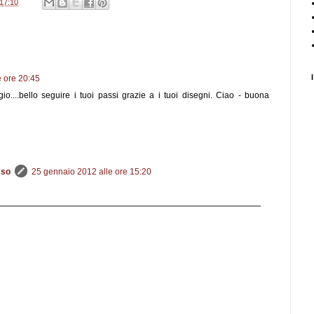
17:10
 ore 20:45
gio....bello seguire i tuoi passi grazie a i tuoi disegni. Ciao - buona
sso
25 gennaio 2012 alle ore 15:20