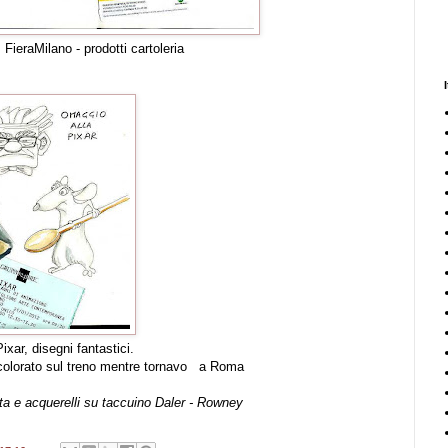
FieraMilano - prodotti cartoleria
xar, disegni fantastici.
 colorato sul treno mentre tornavo a Roma
ta e acquerelli su taccuino Daler - Rowney