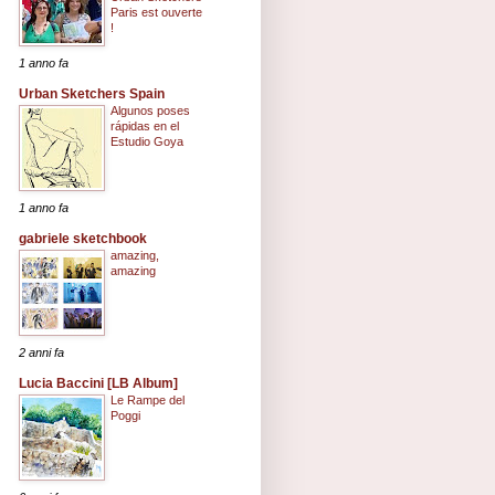
Paris est ouverte
!
1 anno fa
Urban Sketchers Spain
Algunos poses
rápidas en el
Estudio Goya
1 anno fa
gabriele sketchbook
amazing,
amazing
2 anni fa
Lucia Baccini [LB Album]
Le Rampe del
Poggi