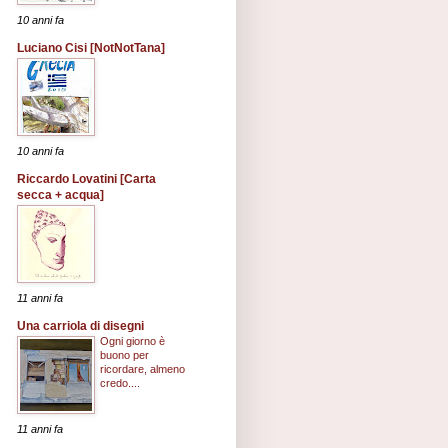
10 anni fa
Luciano Cisi [NotNotTana]
10 anni fa
Riccardo Lovatini [Carta
secca + acqua]
11 anni fa
Una carriola di disegni
Ogni giorno è
buono per
ricordare, almeno
credo....
11 anni fa