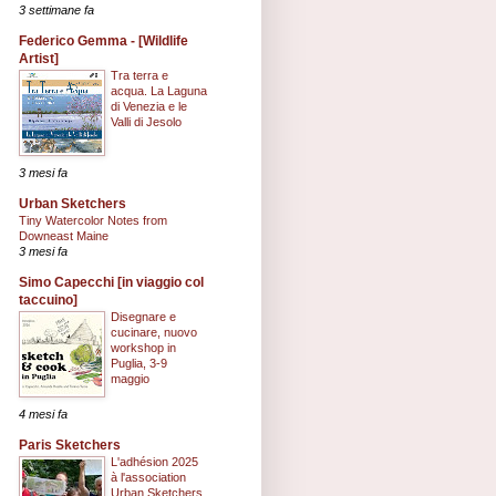
3 settimane fa
Federico Gemma - [Wildlife
Artist]
Tra terra e
acqua. La Laguna
di Venezia e le
Valli di Jesolo
3 mesi fa
Urban Sketchers
Tiny Watercolor Notes from
Downeast Maine
3 mesi fa
Simo Capecchi [in viaggio col
taccuino]
Disegnare e
cucinare, nuovo
workshop in
Puglia, 3-9
maggio
4 mesi fa
Paris Sketchers
L'adhésion 2025
à l'association
Urban Sketchers